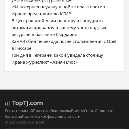
ИИ потерпел неудачу в войне врага против
Ирана: представитель КСИР
В Центральной Азии планируют внедрить
автоматизированную систему учета водных
ресурсов в бассейне Сырдарьи
КамАЗ сбил пешехода после столкновения с Opel
в Гиссаре
Три дня в Тегеране: какой увидела столицу
Ирана журналист «Азия-Плюс»
Top
TJ
.com
Лента новостей
Политика
Экономика
В мире
Спорт
О проекте
Контакты
Политика конфиденциальности
© 2024–2026 TopTJ.com