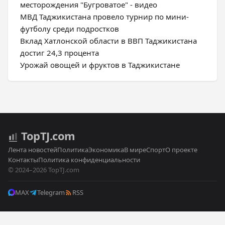
месторождения "Бугроватое" - видео
МВД Таджикистана провело турнир по мини-
футболу среди подростков
Вклад Хатлонской области в ВВП Таджикистана
достиг 24,3 процента
Урожай овощей и фруктов в Таджикистане
Top
TJ
.com
Лента новостей
Политика
Экономика
В мире
Спорт
О проекте
Контакты
Политика конфиденциальности
© 2024–2026 TopTJ.com
MAX
Telegram
RSS