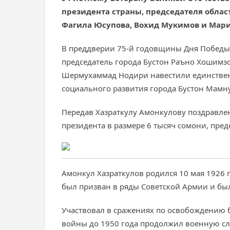
президента страны, председателя област
Фагила Юсупова, Вохид Мукимов и Мария
В преддверии 75-й годовщины Дня Победы 
председатель города Бустон Раъно Хошимзо
Шермухаммад Нодири навестили единственн
социального развития города Бустон Мамну
Передав Хазраткулу Амонкулову поздравл
президента в размере 6 тысяч сомони, пред
Амонкул Хазраткулов родился 10 мая 1926 г
был призван в ряды Советской Армии и бы
Участвовал в сражениях по освобождению 
войны до 1950 года продолжил военную сл