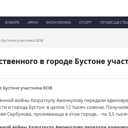
В МИРЕ
ИРАН
ЭКОНОМИКА
СПОРТ
ПРОИСШЕСТВ
е Бустоне участника ВОВ
твенного в городе Бустоне учас
твенной войны Хазраткулу Амонкулову передали едино
сти и города Бустон: в целом 12 тысяч сомони. Получил
я Сербулова, проживающе в этом городе, - по 3,5 тыся
венной войны Хазраткулу Амонкулову передали единов