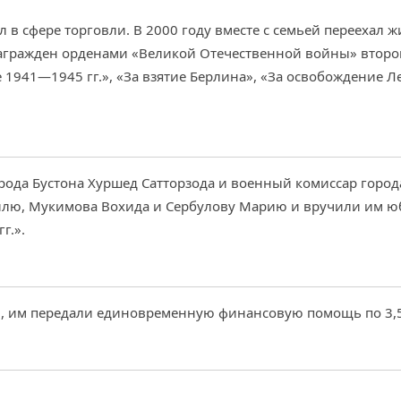
 в сфере торговли. В 2000 году вместе с семьей переехал жи
награжден орденами «Великой Отечественной войны» второй
1941—1945 гг.», «За взятие Берлина», «За освобождение 
города Бустона Хуршед Сатторзода и военный комиссар горо
илю, Мукимова Вохида и Сербулову Марию и вручили им ю
г.».
ы, им передали единовременную финансовую помощь по 3,5