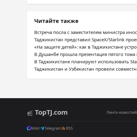
Читайте также
Встреча посла с заместителем министра ино
Таджикистан представил SpaceX/Starlink про
«На защите детей»: как в Таджикистане уст
В Душанбе прошла презентация пятого тома
В Таджикистане планируют использовать Sta
Таджикистан и Узбекистан провели совмест
Top
TJ
.com
Лента новостей
MAX
Telegram
RSS