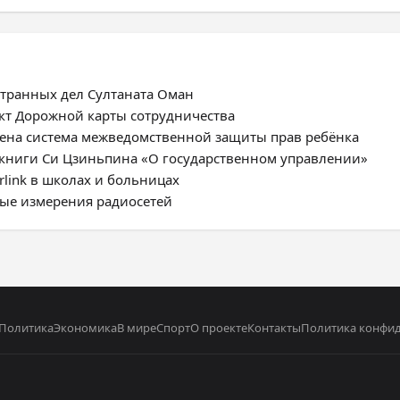
странных дел Султаната Оман
ект Дорожной карты сотрудничества
роена система межведомственной защиты прав ребёнка
 книги Си Цзиньпина «О государственном управлении»
rlink в школах и больницах
ные измерения радиосетей
Политика
Экономика
В мире
Спорт
О проекте
Контакты
Политика конфи