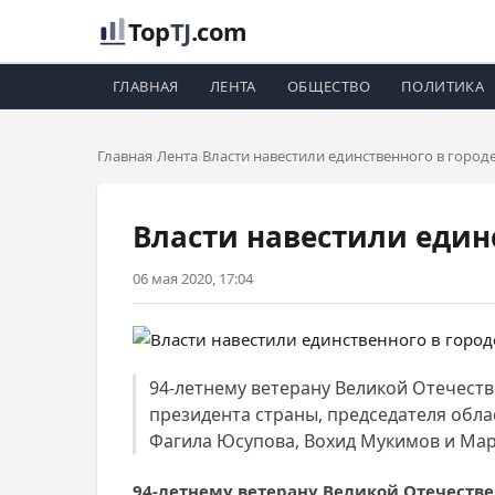
Top
TJ
.com
ГЛАВНАЯ
ЛЕНТА
ОБЩЕСТВО
ПОЛИТИКА
Главная
Лента
Власти навестили единственного в город
Власти навестили единс
06 мая 2020, 17:04
94-летнему ветерану Великой Отечес
президента страны, председателя обла
Фагила Юсупова, Вохид Мукимов и Мари
94-летнему ветерану Великой Отечест