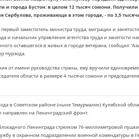
и и города Бустон: в целом 12 тысяч сомони. Получили
 Сербулова, проживающе в этом городе, - по 3,5 тыся
первый заместитель министра труда, миграции и занятости
да и начальник управления агентства труда и занятости на
ого оставшегося в живых в городе ветерана, сообщил "А
р Нурзода.
ения от имени руководства страны, ему вручили единовре
седателя области в размере 4 тысячи сомони и председателя
ода в Советском районе (ныне Темурмалик) Кулябской облас
л направлен на Ленинградский фронт.
блокадного Ленинграда стрелком 76-миллиметровой пушки.
ужбу в охранном подразделении военной комендатуры в Г