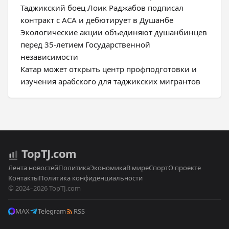
Таджикский боец Лоик Раджабов подписал
контракт с ACA и дебютирует в Душанбе
Экологические акции объединяют душанбинцев
перед 35-летием Государственной
независимости
Катар может открыть центр профподготовки и
изучения арабского для таджикских мигрантов
Top
TJ
.com
Лента новостей
Политика
Экономика
В мире
Спорт
О проекте
Контакты
Политика конфиденциальности
© 2024–2026 TopTJ.com
MAX
Telegram
RSS