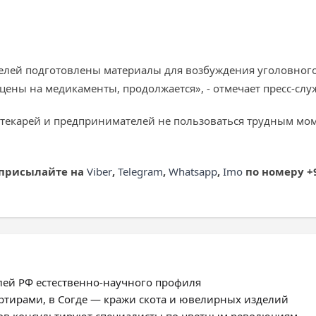
ей подготовлены материалы для возбуждения уголовного 
ены на медикаменты, продолжается», - отмечает пресс-сл
птекарей и предпринимателей не пользоваться трудным мо
 присылайте на
Viber
,
Telegram
,
Whatsapp
,
Imo
по номеру +9
лей РФ естественно-научного профиля
ртирами, в Согде — кражи скота и ювелирных изделий