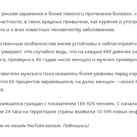
рискам заражения и более тяжелого протекания болезни. «
астности, в таких вредных привычках, как курение и употр
 но и о всех известных человечеству заболеваниях.
ественным особенностям менее устойчивы к неблагоприят
умирают. «Не случайно ведь, что на каждые 489 девочек на
тоге, примерно к 40 годам число женщин и мужчин примерн
ставители мужского пола оказались более уязвимы перед к
тся 60 процентов заразившихся, на долю женщин —около 40
я.
разившихся граждан с показателем 165 929 человек. С нача
ние 24 часа на территории страны выявили 10 599 новых и
ем на нашем
YouTube-канале
. Подпишись!