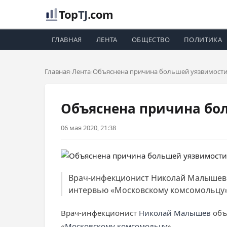
Top
TJ
.com
ГЛАВНАЯ
ЛЕНТА
ОБЩЕСТВО
ПОЛИТИКА
Главная
Лента
Объяснена причина большей уязвимост
Объяснена причина бо
06 мая 2020, 21:38
Врач-инфекционист Николай Малышев 
интервью «Московскому комсомольцу»
Врач-инфекционист
Николай Малышев
объ
«
Московскому комсомольцу
».