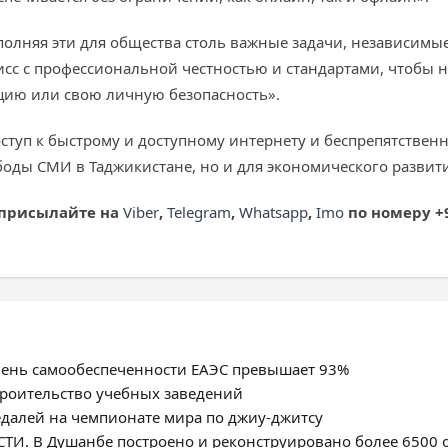
выполняя эти для общества столь важные задачи, независим
сс с профессиональной честностью и стандартами, чтобы не
цию или свою личную безопасность».
ступ к быстрому и доступному интернету и беспрепятстве
боды СМИ в Таджикистане, но и для экономического развит
 присылайте на
Viber
,
Telegram
,
Whatsapp
,
Imo
по номеру +9
овень самообеспеченности ЕАЭС превышает 93%
троительство учебных заведений
едалей на чемпионате мира по джиу-джитсу
. В Душанбе построено и реконструировано более 6500 