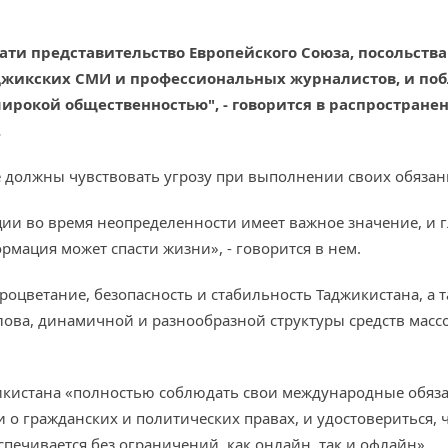
ати представительство Европейского Союза, посольств
джикских СМИ и профессиональных журналистов, и побл
ирокой общественностью", - говорится в распростране
.
е должны чувствовать угрозу при выполнении своих обязан
и во время неопределенности имеет важное значение, и г
рмация может спасти жизни», - говорится в нем.
роцветание, безопасность и стабильность Таджикистана, а 
ова, динамичной и разнообразной структуры средств масс
жикистана «полностью соблюдать свои международные обязат
о гражданских и политических правах, и удостовериться, 
печивается без ограничений, как онлайн, так и офлайн».