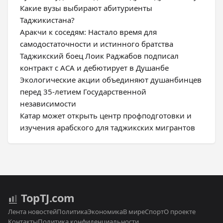
Какие вузы выбирают абитуриенты
Таджикистана?
Аракчи к соседям: Настало время для
самодостаточности и истинного братства
Таджикский боец Лоик Раджабов подписал
контракт с ACA и дебютирует в Душанбе
Экологические акции объединяют душанбинцев
перед 35-летием Государственной
независимости
Катар может открыть центр профподготовки и
изучения арабского для таджикских мигрантов
Top
TJ
.com
Лента новостей
Политика
Экономика
В мире
Спорт
О проекте
Контакты
Политика конфиденциальности