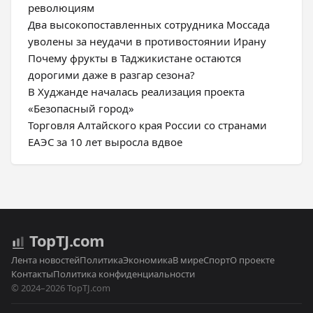
революциям
Два высокопоставленных сотрудника Моссада
уволены за неудачи в противостоянии Ирану
Почему фрукты в Таджикистане остаются
дорогими даже в разгар сезона?
В Худжанде началась реализация проекта
«Безопасный город»
Торговля Алтайского края России со странами
ЕАЭС за 10 лет выросла вдвое
Top
TJ
.com
Лента новостей
Политика
Экономика
В мире
Спорт
О проекте
Контакты
Политика конфиденциальности
© 2024–2026 TopTJ.com