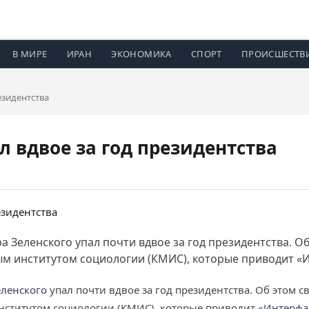
В МИРЕ
ИРАН
ЭКОНОМИКА
СПОРТ
ПРОИСШЕСТВ
езидентства
л вдвое за год президентства
 Зеленского упал почти вдвое за год президентства. О
 институтом социологии (КМИС), которые приводит «И
ленского
упал почти вдвое за год президентства. Об этом 
ститутом социологии (КМИС), которые приводит
«Интерфа