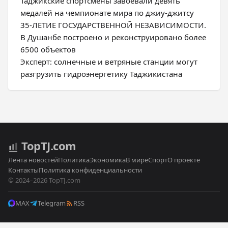
Таджикские спортсмены завоевали девять
медалей на чемпионате мира по джиу-джитсу
35-ЛЕТИЕ ГОСУДАРСТВЕННОЙ НЕЗАВИСИМОСТИ.
В Душанбе построено и реконструировано более
6500 объектов
Эксперт: солнечные и ветряные станции могут
разгрузить гидроэнергетику Таджикистана
Top
TJ
.com
Лента новостей
Политика
Экономика
В мире
Спорт
О проекте
Контакты
Политика конфиденциальности
© 2024–2026 TopTJ.com
MAX
Telegram
RSS