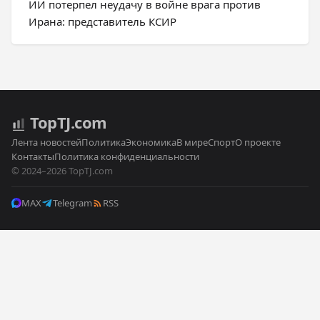
ИИ потерпел неудачу в войне врага против
Ирана: представитель КСИР
Top
TJ
.com
Лента новостей
Политика
Экономика
В мире
Спорт
О проекте
Контакты
Политика конфиденциальности
© 2024–2026 TopTJ.com
MAX
Telegram
RSS