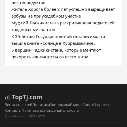
нефтепродуктов
Житель Хорога более 8 лет успешно выращивает
арбузы на приусадебном участке
Муфтий Таджикистана раскритиковал родителей
трудовых мигрантов
К 35-летию Государственной независимости
вышла книга «Солнце в Хуррамзамине»
5 вершин Таджикистана, которые мечтают
покорить альпинисты со всего мира
Top
TJ
.com
Лента новостей
Политика
Экономика
В мире
Спорт
О проекте
Контакты
Политика конфиденциальности
© 2024–2026 TopTJ.com