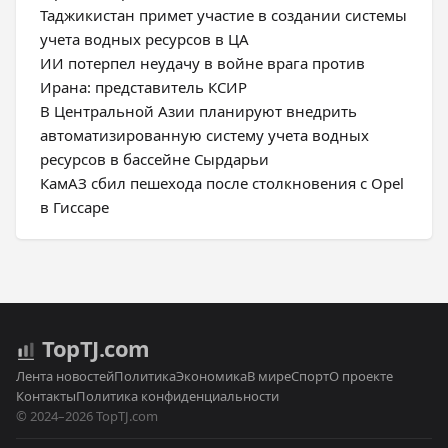
Таджикистан примет участие в создании системы
учета водных ресурсов в ЦА
ИИ потерпел неудачу в войне врага против
Ирана: представитель КСИР
В Центральной Азии планируют внедрить
автоматизированную систему учета водных
ресурсов в бассейне Сырдарьи
КамАЗ сбил пешехода после столкновения с Opel
в Гиссаре
Top
TJ
.com
Лента новостей
Политика
Экономика
В мире
Спорт
О проекте
Контакты
Политика конфиденциальности
© 2024–2026 TopTJ.com