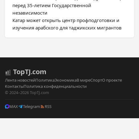
перед 35-летием Государственной
независимости
Катар может открыть центр профподготовки и
изучения арабского для таджикских мигрантов
Top
TJ
.com
Лента новостей
Политика
Экономика
В мире
Спорт
О проекте
Контакты
Политика конфиденциальности
© 2024–2026 TopTJ.com
MAX
Telegram
RSS