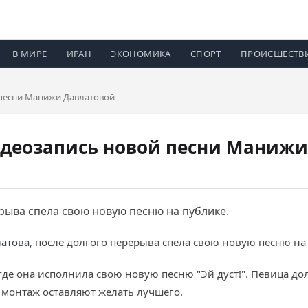
В МИРЕ
ИРАН
ЭКОНОМИКА
СПОРТ
ПРОИСШЕСТВ
 песни Манижи Давлатовой
идеозапись новой песни Маниж
рыва спела свою новую песню на публике.
атова
, после долгого перерыва спела свою новую песню на
де она исполнила свою новую песню "Эй дуст!". Певица дол
и монтаж оставляют желать лучшего.