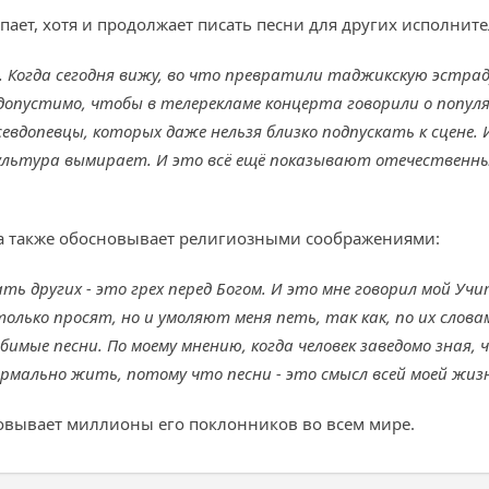
пает, хотя и продолжает писать песни для других исполнител
р. Когда сегодня вижу, во что превратили таджикскую эстрад
Недопустимо, чтобы в телерекламе концерта говорили о попул
севдопевцы, которых даже нельзя близко подпускать к сцене. 
ультура вымирает. И это всё ещё показывают отечественны
а также обосновывает религиозными соображениями:
ть других - это грех перед Богом. И это мне говорил мой Учи
только просят, но и умоляют меня петь, так как, по их слов
мые песни. По моему мнению, когда человек заведомо зная, ч
 нормально жить, потому что песни - это смысл всей моей жиз
овывает миллионы его поклонников во всем мире.