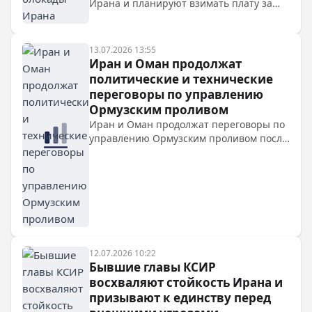
Ирана и планируют взимать плату за
проход через Ормузский пролив. Иран
назвал это нарушением суверенитета и
предупредил об эскалации.
13.07.2026 13:55
Иран и Оман продолжат
политические и технические
переговоры по управлению
Ормузским проливом
Иран и Оман продолжат переговоры по
управлению Ормузским проливом после
визита главы МИД Ирана в Маскат.
Тегеран усилил контроль над проливом
на фоне агрессии США и Израиля, а
также закрыл его для транзита из-за
«незаконных действий» американских
военных. Стороны обсуждают
координацию в рамках статьи 5
Исламабадского меморандума,
12.07.2026 10:22
признающего центральную роль Ирана
Бывшие главы КСИР
в управлении стратегическим водным
восхваляют стойкость Ирана и
путем.
призывают к единству перед