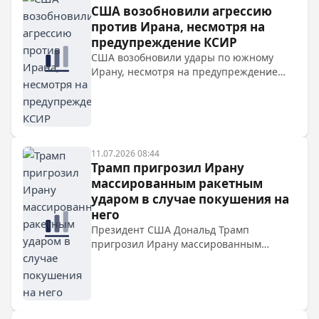
США возобновили агрессию
против Ирана, несмотря на
предупреждение КСИР
США возобновили удары по южному
Ирану, несмотря на предупреждение
КСИР о закрытии Ормузского пролива.
Взрывы произошли в нескольких
провинциях, включая Бушер, Хормозган
и Хузестан. Иранские власти заявили,
что атаки встретят решительный ответ.
11.07.2026 08:44
Трамп пригрозил Ирану
массированным ракетным
ударом в случае покушения на
него
Президент США Дональд Трамп
пригрозил Ирану массированным
ракетным ударом в случае покушения
на него. США требуют от Ирана
гарантий свободы судоходства в
Ормузском проливе, а Тегеран обвиняет
Вашингтон в нарушении меморандума.