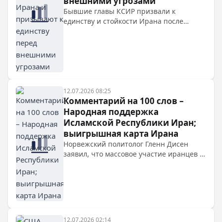
внешними угрозами
Бывшие главы КСИР призвали к
единству и стойкости Ирана после
американо-израильской агрессии,
подчеркнув необходимость ответа на
убийство аятоллы Хаменеи. Мохсен
Резаи заявил, что возмездие — часть
пути революции, но не ее цель, и осудил
действия США и Израиля, потребовав
наказания для их лидеров.
12.07.2026 08:25
Комментарий на 100 слов –
Народная поддержка
Исламской Республики Иран;
выигрышная карта Ирана
Норвежский политолог Гленн Дисен
заявил, что массовое участие иранцев в
похоронах мученика Исламской
революции доказывает народную
поддержку Ирана, опровергая западные
мифы о смене режима.
12.07.2026 02:14