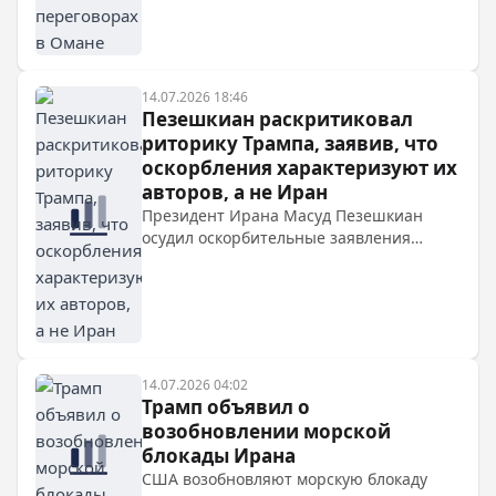
оманской стороной. Тегеран также
предложил альтернативный маршрут
для судов через Ормузский пролив,
чтобы снизить напряженность.
14.07.2026 18:46
Пезешкиан раскритиковал
риторику Трампа, заявив, что
оскорбления характеризуют их
авторов, а не Иран
Президент Ирана Масуд Пезешкиан
осудил оскорбительные заявления
Дональда Трампа, заявив, что они
характеризуют авторов, а не иранский
народ. Он подчеркнул необходимость
единства и похвалил стойкость южных
регионов страны.
14.07.2026 04:02
Трамп объявил о
возобновлении морской
блокады Ирана
США возобновляют морскую блокаду