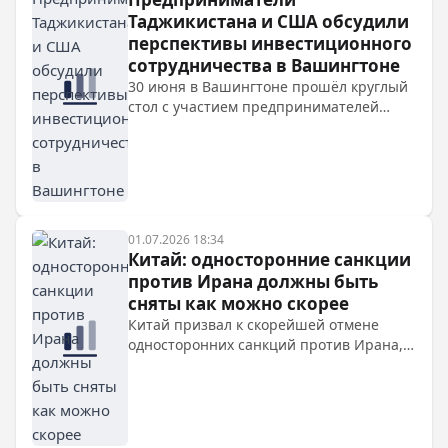
остаются приоритетными, преемник
Таджикистана и США обсудили
Хаменеи сохраняет инкогнито.
перспективы инвестиционного
сотрудничества в Вашингтоне
30 июня в Вашингтоне прошёл круглый
стол с участием предпринимателей
Таджикистана и США, где обсуждались
перспективы инвестиционного
сотрудничества. Таджикская сторона
представила экономический потенциал
страны, а американским инвесторам
предложили воспользоваться льготами
01.07.2026 18:34
и участвовать в приоритетных проектах.
Китай: односторонние санкции
против Ирана должны быть
сняты как можно скорее
Китай призвал к скорейшей отмене
односторонних санкций против Ирана,
поддержав переговорный процесс
между Тегераном и Вашингтоном после
подписания меморандума о
взаимопонимании.