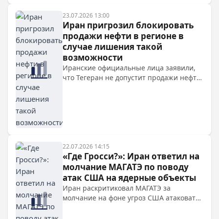
сообщает WSJ со ссылкой на источник в
администрации США.
23.07.2026 13:00
Иран пригрозил блокировать
продажи нефти в регионе в
случае лишения такой
возможности
Иранские официальные лица заявили,
что Тегеран не допустит продажи нефти
в регионе, если сам будет лишен такой
возможности, связав это с присутствием
американских сил.
22.07.2026 14:15
«Где Гросси?»: Иран ответил на
молчание МАГАТЭ по поводу
атак США на ядерные объекты
Иран раскритиковал МАГАТЭ за
молчание на фоне угроз США атаковать
ядерные объекты, назвав их
нарушением международного права.