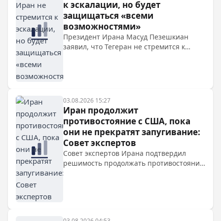
к эскалации, но будет
защищаться «всеми
возможностями»
Президент Ирана Масуд Пезешкиан
заявил, что Тегеран не стремится к
эскалации, но готов защищаться всеми
возможностями. Он прокомментировал
заявления Трампа о переговорах,
отметив, что переговоров с США нет, а
контакты ведутся только с Оманом по
03.08.2026 15:27
Ормузскому проливу. Также упомянуты
Иран продолжит
предупреждения МИД Ирана о
противостояние с США, пока
решительном ответе на враждебные
они не прекратят запугивание:
действия.
Совет экспертов
Совет экспертов Ирана подтвердил
решимость продолжать противостояние
с США, отверг возможность переговоров
и призвал к единству и мести за убитого
лидера.
03.08.2026 04:53