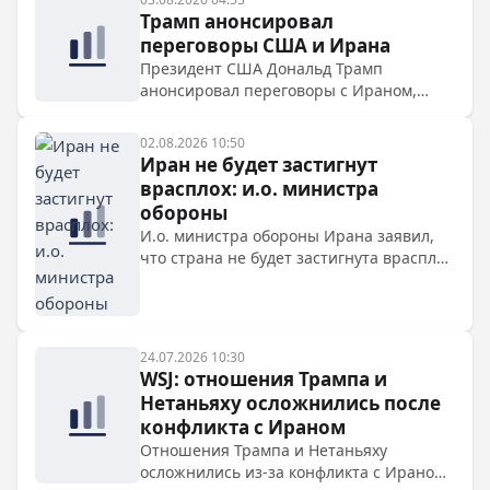
Трамп анонсировал
переговоры США и Ирана
Президент США Дональд Трамп
анонсировал переговоры с Ираном,
которые начнутся в понедельник. Он
отметил, что согласился на диалог по
02.08.2026 10:50
просьбе Саудовской Аравии, ОАЭ и
Иран не будет застигнут
Катара.
врасплох: и.о. министра
обороны
И.о. министра обороны Ирана заявил,
что страна не будет застигнута врасплох
и ответит на любые угрозы, несмотря на
отмену США планировавшихся ударов.
Иранские власти подчеркивают
готовность защищать суверенитет и
24.07.2026 10:30
предупреждают о решительном ответе
WSJ: отношения Трампа и
на любую агрессию.
Нетаньяху осложнились после
конфликта с Ираном
Отношения Трампа и Нетаньяху
осложнились из-за конфликта с Ираном,