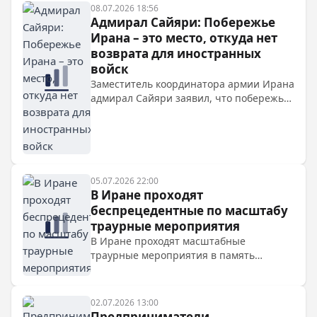
08.07.2026 18:56
Адмирал Сайяри: Побережье
Ирана – это место, откуда нет
возврата для иностранных
войск
Заместитель координатора армии Ирана
адмирал Сайяри заявил, что побережье
Ирана станет адом для иностранных
войск. Он подчеркнул мощь иранских
вооруженных сил и отметил, что угрозы
США не были реализованы.
05.07.2026 22:00
В Иране проходят
беспрецедентные по масштабу
траурные мероприятия
В Иране проходят масштабные
траурные мероприятия в память
аятоллы Али Хаменеи, погибшего в
феврале 2026 года. Участвуют миллионы
граждан, прибыли делегации из более
02.07.2026 13:00
100 стран. Вопросы безопасности
Предприниматели