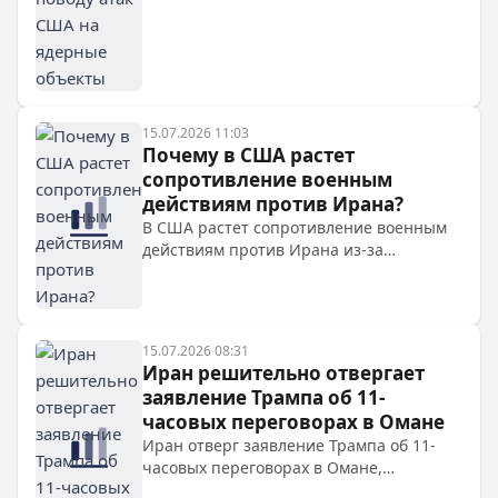
Тегеран отверг обвинения в подземной
ядерной деятельности и предупредил о
последствиях.
15.07.2026 11:03
Почему в США растет
сопротивление военным
действиям против Ирана?
В США растет сопротивление военным
действиям против Ирана из-за
отсутствия четких целей, стратегии и
общественной поддержки, что привело
к двухпартийному консенсусу в
Конгрессе и недовольству среди
15.07.2026 08:31
избирателей, включая часть
Иран решительно отвергает
республиканцев.
заявление Трампа об 11-
часовых переговорах в Омане
Иран отверг заявление Трампа об 11-
часовых переговорах в Омане,
подчеркнув, что встречи были только с