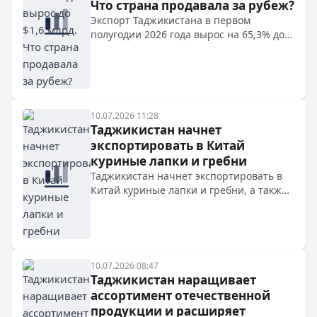
Что страна продавала за рубеж?
Экспорт Таджикистана в первом
полугодии 2026 года вырос на 65,3% до
$1,6 млрд. Основные направления —
Китай, Турция, Узбекистан. Главные
статьи экспорта: драгоценные металлы,
руды, хлопок, а также сухофрукты.
10.07.2026 11:28
Таджикистан начнет
экспортировать в Китай
куриные лапки и гребни
Таджикистан начнет экспортировать в
Китай куриные лапки и гребни, а также
свежие абрикосы, сливы и дыни.
Соответствующие протоколы подписаны
в ходе визита президента Рахмона в
Китай. Экспорт начнется после
сертификации производителей.
10.07.2026 08:47
Таджикистан наращивает
ассортимент отечественной
продукции и расширяет