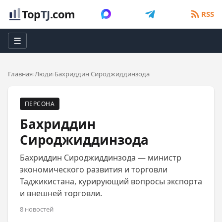
Top
TJ
.com
RSS
☰
Главная
Люди
Бахриддин Сироджиддинзода
ПЕРСОНА
Бахриддин
Сироджиддинзода
Бахриддин Сироджиддинзода — министр
экономического развития и торговли
Таджикистана, курирующий вопросы экспорта
и внешней торговли.
8 новостей