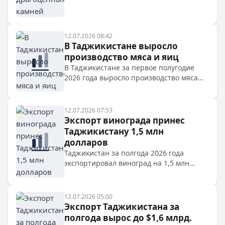
составил 1,6 млрд долларов, что на 65%
больше прошлогоднего показателя.
12.07.2026 08:42
В Таджикистане выросло
производство мяса и яиц
В Таджикистане за первое полугодие
2026 года выросло производство мяса
птицы и яиц, страна планирует
экспортировать куриные лапки и
гребешки в Китай.
12.07.2026 07:53
Экспорт винограда принес
Таджикистану 1,5 млн
долларов
Таджикистан за полгода 2026 года
экспортировал виноград на 1,5 млн
долларов, что втрое больше, чем в 2025
году. Также выросли поставки лука,
сливы, черешни и абрикосов.
12.07.2026 05:00
Экспорт Таджикистана за
полгода вырос до $1,6 млрд.