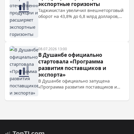
экспортные горизонты
Таджикистан увеличил внешнеторговый
оборот на 43,8% до 6,8 млрд долларов,
экспорт вырос на 65,3% до 1,6 млрд
долларов. Основные покупатели —
Швейцария, Китай, Турция, Узбекистан
и Бельгия. В экспорте преобладает
промышленная продукция (97,4%).
08.07.2026 13:00
В Душанбе официально
стартовала «Программа
развития поставщиков и
экспорта»
В Душанбе официально запущена
«Программа развития поставщиков и
экспорта» при поддержке Всемирного
банка. Цель — помочь малому и
среднему бизнесу Таджикистана выйти
на международные рынки и увеличить
экспорт продукции с высокой
добавленной стоимостью.
Top
TJ
.com