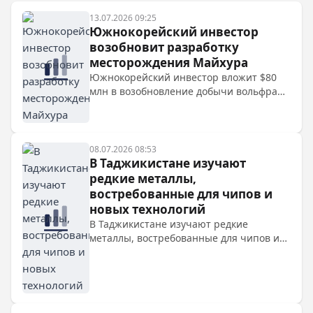
13.07.2026 09:25
Южнокорейский инвестор
возобновит разработку
месторождения Майхура
Южнокорейский инвестор вложит $80
млн в возобновление добычи вольфрама
на месторождении Майхура в
Таджикистане, которое разрабатывалось
еще в советское время.
08.07.2026 08:53
В Таджикистане изучают
редкие металлы,
востребованные для чипов и
новых технологий
В Таджикистане изучают редкие
металлы, востребованные для чипов и
новых технологий. Геологи выделяют
два перспективных района:
Центральный Таджикистан и ГБАО. На
объектах Назар-Айлок и Ёсуман найдены
следы лития, ниобия, стронция и других