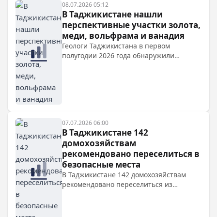
08.07.2026 05:12
элементов. В ГБАО ведутся разведочные
В Таджикистане нашли
работы с участием зарубежных
перспективные участки золота,
компаний.
меди, вольфрама и ванадия
Геологи Таджикистана в первом
полугодии 2026 года обнаружили
перспективные участки с золотом,
медью, вольфрамом, ванадием и
редкими металлами. Результаты
подтверждают высокий потенциал недр
страны, работы продолжаются.
07.07.2026 06:00
В Таджикистане 142
домохозяйствам
рекомендовано переселиться в
безопасные места
В Таджикистане 142 домохозяйствам
рекомендовано переселиться из
опасных зон. Геологические изыскания
проведены в 55 населенных пунктах.
Также ведется международное