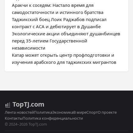
Аракчи к соседям: Настало время для
самодостаточности и истинного братства
Таджикский боец Лоик Раджабов подписал
контракт с ACA и дебютирует в Душанбе
Экологические акции объединяют душанбинцев
перед 35-летием Государственной
независимости
Катар может открыть центр профподготовки и
изучения арабского для таджикских мигрантов
Top
TJ
.com
Лента новостей
Политика
Экономика
В мире
Спорт
О проекте
Контакты
Политика конфиденциальности
© 2024–2026 TopTJ.com