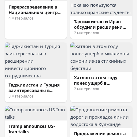
Перераспределение в
Национальном центре
тестирования: кто еще
4 материалов
Таджикистан и Иран
может поступить в
обсудили расширение
вуз?
программы
2 материалов
академического
обмена. Пока ею
пользуются только
иранские студенты
Хатлон в этом году
понес ущерб в
Таджикистан и Турция
миллионы сомони из-
2 материалов
заинтересованы в
за стихийных бедствий
расширении
3 материалов
инвестиционного
сотрудничества
Trump announces US-
Iran talks
Продолжение ремонта